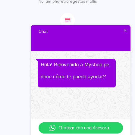
Nullam pharetra egestas mollis
EASY PAYMENT
Chat
Urna est enim pellentesque
Hola! Bienvenido a Myshop.pe,
TRACK ORDER
Mauris lacus nunc pellentesque
dime
cómo te puedo ayudar?
HAVE QUESTIONS?
Vulputate enim quis sollicitudin
Chatear con una Asesora