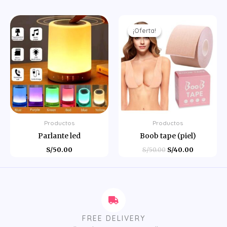
El
El
precio
precio
¡Oferta!
¡Oferta!
original
actual
era:
es:
S/50.00.
S/40.00.
Productos
Productos
Parlante led
Boob tape (piel)
S/
50.00
S/
50.00
S/
40.00
FREE DELIVERY