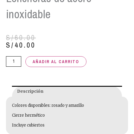
inoxidable
El
El
S/
60.00
precio
precio
S/
40.00
original
actual
era:
es:
Loncheras
AÑADIR AL CARRITO
S/60.00.
S/40.00.
de
acero
inoxidable
cantidad
Descripción
Colores disponibles: rosado y amarillo
Cierre hermético
Incluye cubiertos