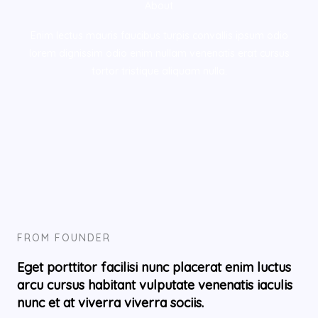
About
Enim lectus mauris faucibus turpis convallis ipsum odio
lorem dignissim odio enim nullam venenatis erat cursus
tortor tristique aliquam nulla.
FROM FOUNDER
Eget porttitor facilisi nunc placerat enim luctus
arcu cursus habitant vulputate venenatis iaculis
nunc et at viverra viverra sociis.