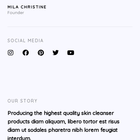
MILA CHRISTINE
Founder
SOCIAL MEDIA
I
F
P
T
Y
n
a
i
w
o
s
c
n
i
u
t
e
t
t
t
a
b
e
t
u
g
o
r
e
b
r
o
e
r
e
a
k
s
OUR STORY
m
t
Producing the highest quality skin cleanser
products diam aliquam, libero tortor est risus
diam ut sodales pharetra nibh lorem feugiat
interdum.