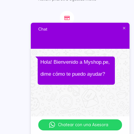
EASY PAYMENT
Chat
Urna est enim pellentesque
Hola! Bienvenido a Myshop.pe,
TRACK ORDER
Mauris lacus nunc pellentesque
dime
cómo te puedo ayudar?
HAVE QUESTIONS?
Vulputate enim quis sollicitudin
Chatear con una Asesora