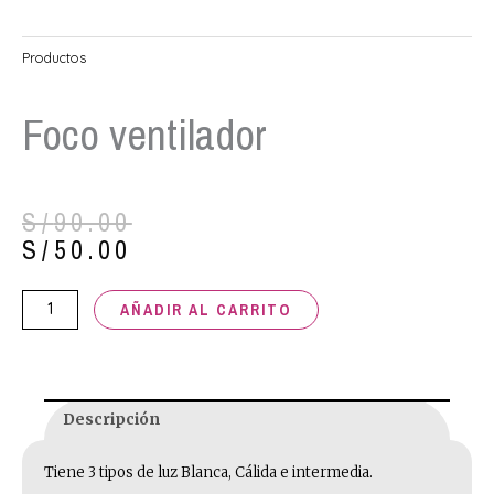
Productos
Foco ventilador
El
El
S/
90.00
precio
precio
S/
50.00
original
actual
era:
es:
Foco
AÑADIR AL CARRITO
S/90.00.
S/50.00.
ventilador
cantidad
Descripción
Tiene 3 tipos de luz Blanca, Cálida e intermedia.