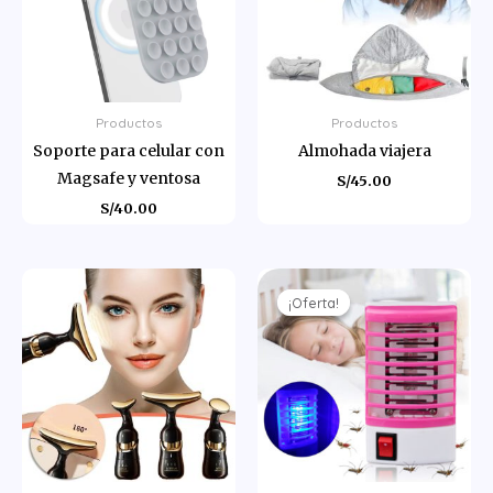
Productos
Productos
Soporte para celular con
Almohada viajera
Magsafe y ventosa
S/
45.00
S/
40.00
El
El
precio
precio
¡Oferta!
¡Oferta!
original
actual
era:
es:
S/30.00.
S/25.00.