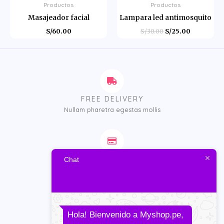
Productos
Productos
Masajeador facial
Lampara led antimosquito
S/
60.00
S/
30.00
S/
25.00
FREE DELIVERY
Nullam pharetra egestas mollis
EASY PAYMENT
Chat
Urna est enim pellentesque
Hola! Bienvenido a Myshop.pe,
TRACK ORDER